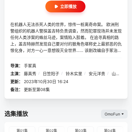
立即播放
在机器人无法杀死人类的世界，惊传一桩离奇命案。 欧洲刑
警组织的机器人警探盖吉特负责调查，然而犯罪现场并未发现
任何人类涉案的蛛丝马迹，案情陷入胶着。 在追寻真相的路
上，盖吉特赫然发现自己要对付的狠角色堪称史上最邪恶的仇
恨化身，对方一心一意想毁灭全世界…… 该剧改编自手冢治虫
作品《地上最强机器人》、由漫画家浦泽直树重新演绎的漫画
作品《PLUTO》。
导演：
手冢真
主演：
藤真秀
/
日笠阳子
/
铃木实里
/
安元洋贵
/
山寺宏一
更新：
2023年10月30日 16:24
备注：
更新至第08集
选集播放
OmoFun
第01集
第02集
第03集
第04集