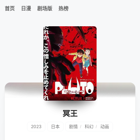
首页
日漫
剧场版
热榜
冥王
2023
日本
剧情
科幻
动画
/
/