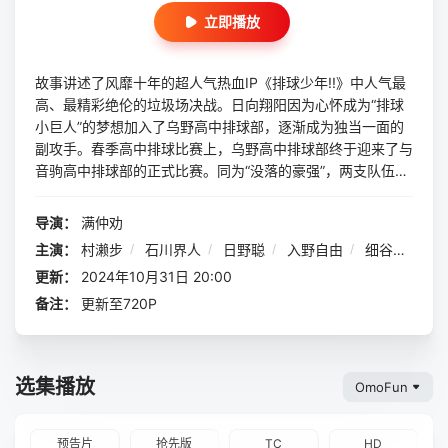
立即播放
故事讲述了风靡十年的超人气热血IP《排球少年!!》中人气最
高、最精彩绝伦的垃圾场决战。日向翔阳因为心怀成为“排球
小巨人”的梦想加入了乌野高中排球部，逐渐成为独当一面的
副攻手。春季高中排球比赛上，乌野高中排球部终于迎来了与
音驹高中排球部的正式比赛。同为“没落的豪强”，两支队伍惺
惺相惜，却从未站上过同一场正式较量的舞台。长久的纠葛终
于迎来了结，一场“只有一次”的命运对决即将开幕！振翅一击
导演：
满仲劝
吧，心怀梦想的少年们！
主演：
村濑步
/
石川界人
/
日野聪
/
入野自由
/
细谷佳正
更新：
2024年10月31日 20:00
备注：
更新至720P
选集播放
OmoFun
预告片
抢先版
TC
HD