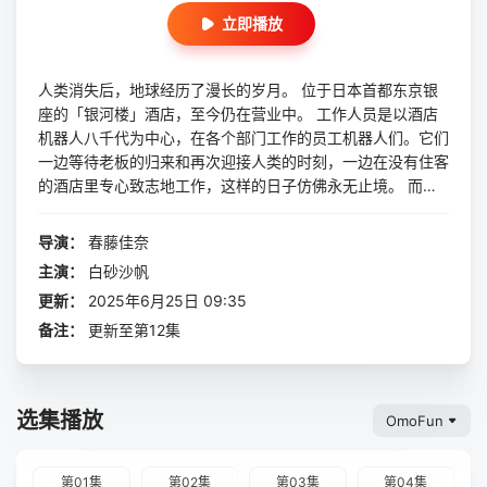
立即播放
人类消失后，地球经历了漫长的岁月。 位于日本首都东京银
座的「银河楼」酒店，至今仍在营业中。 工作人员是以酒店
机器人八千代为中心，在各个部门工作的员工机器人们。它们
一边等待老板的归来和再次迎接人类的时刻，一边在没有住客
的酒店里专心致志地工作，这样的日子仿佛永无止境。 而对
于这样的八千代等人，现在，小小的奇迹即将发生——
导演：
春藤佳奈
主演：
白砂沙帆
更新：
2025年6月25日 09:35
备注：
更新至第12集
选集播放
OmoFun
第01集
第02集
第03集
第04集