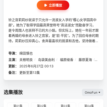
立即播放
铃之宫莉莉纱就读于只允许一流淑女入学的“樱心女学园高中
部”。她为了取得学园最高荣誉称号“高洁淑女”而勤奋学习，
是令周围人也崇拜不已的大小姐。但实际上，她在一年前才跟
着再婚的母亲进入铃之宫家，是“前·平民”。为了回应母亲的期
待，莉莉纱压抑真心，舍弃最喜欢的摇滚和吉他，坚持做着大
小姐。有一天，她与受到全校学生憧憬的黑铁音羽相遇，并在
机缘巧合之下，目睹了打架子鼓的音羽…… 大小姐×摇滚！？
导演：
绵田慎也
心声与心声激烈碰撞的青春摇滚动画，开幕！
主演：
关根明良
/
岛袋美由利
/
福原绫香
/
藤原夏海
/
白砂
更新：
2025年6月27日 00:13
备注：
更新至第13集
选集播放
OmoFun
第01集
第02集
第03集
第04集