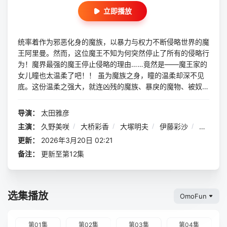
立即播放
统率着作为邪恶化身的魔族，以暴力与权力不断侵略世界的魔
王阿里曼。然而，这位魔王不知为何突然停止了所有的侵略行
为！魔界最强的魔王停止侵略的理由……竟然是——魔王家的
女儿瞳也太温柔了吧！！ 虽为魔族之身，瞳的温柔却深不见
底。这份温柔之强大，就连凶残的魔族、暴戾的魔物、被奴役
的人类，乃至势不两立的天使，都能被治愈得心都化开。女儿
这副模样，让魔王担心得不得了，哪还有心思去侵略啊。看到
导演：
太田雅彦
魔王苦恼的模样，近臣贾希决心要将瞳培养成出色的魔族，于
主演：
久野美咲
/
大桥彩香
/
大塚明夫
/
伊藤彩沙
/
石原夏
是开始对她进行各种试炼。然而贾希尚未察觉，这些试炼反而
更新：
2026年3月20日 02:21
会让瞳的温柔之心愈发闪耀……而瞳的这份温柔，正在这个毫
不温柔的世界里激起阵阵涟漪——
备注：
更新至第12集
选集播放
OmoFun
第01集
第02集
第03集
第04集