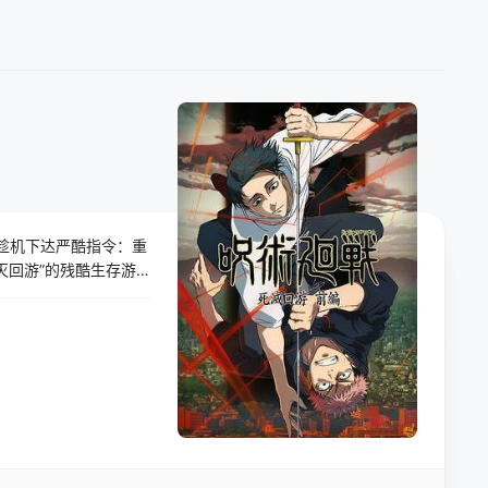
趁机下达严酷指令：重
灭回游”的残酷生存游
化”。为了营救被卷入
未知威胁的结界。在