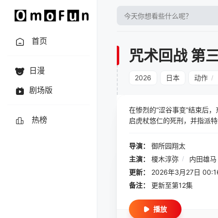
首页
咒术回战 第
日漫
2026
日本
动作
/
剧场版
在惨烈的“涩谷事变”结束后
热榜
启虎杖悠仁的死刑，并指派特
戏。这场游戏强制全国数以千
游戏的伏黑惠之姐津美纪，并
导演：
御所园翔太
混乱的战场上，他们不仅要面
主演：
榎木淳弥
/
内田雄马
更新：
2026年3月27日 00:1
备注：
更新至第12集
播放