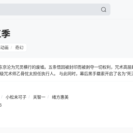
三季
动画
奇幻
/
，东京沦为咒灵横行的废墟。五条悟因被封印而被剥夺一切权利，咒术高层
级咒术师乙骨忧太担任执行人。 与此同时，幕后黑手羂索开启了名为“死
计的术师在特定结界内互相残杀，旨在以此产生的巨大能量推动人类的“进
寻求从内部破解狱门疆、释放五条悟的方法，虎杖与伙伴们毅然踏入充满
对古代术师的跨时空阻击，还要在不断变化的规则中寻找一线生机。
/
小松未可子
/
关智一
/
绪方惠美
6