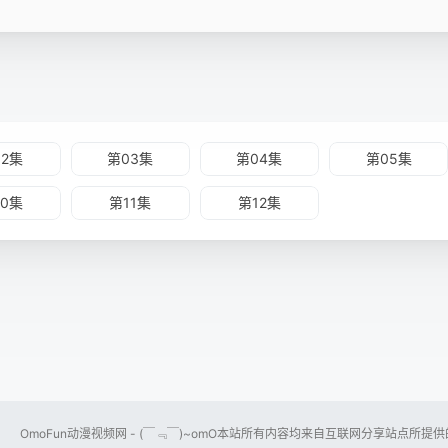
02集
第03集
第04集
第05集
10集
第11集
第12集
OmoFun动漫视频网 - (￣﹃￣)~omO本站所有内容均来自互联网分享站点