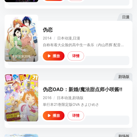
日漫
伪恋
2014
/
日本
动漫,日漫
自称有着大众脸的高中生一条乐（内山昂辉 配音），其实是著名流氓帮派“集英组”头目的独子，他本想过上平凡人的生活， ...
详情
播放
更新至第20集
剧场版
伪恋OAD：新婚/魔法甜点师小咲酱!!
2016
/
日本
动漫,剧场版
単行本21巻限定版OVA きよひめさ
详情
播放
更新至
剧场版