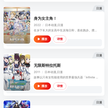
日漫
身为女主角！
2022
/
日本
动漫,日漫
在乡下长大的女高中生凉海日和，喜欢跑步。擅长的项目是跨栏赛跑。 为了进入有田径部的学校，离开了家乡，进入东京的樱丘高中。 ...
详情
播放
更新至第12集
日漫
无限斯特拉托斯
2011
/
日本
动漫,日漫
故事以只有女性能使用的世界最強兵器「Infinite Stratos（IS）」為中心，在女尊男卑的世界中，主角「織斑一夏」雖然身為男生卻能夠操縱 IS， ...
详情
播放
更新至第12集
日漫