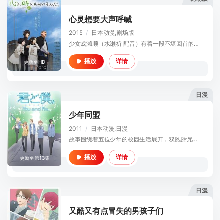
心灵想要大声呼喊
2015
/
日本
动漫,剧场版
少女成濑顺（水濑祈 配音）有着一段不堪回首的童年往事，曾经，年少无知的她因为口无遮拦，导致了家族的悲剧，而她本人亦被封印了言语，无法再开口说话。 ...
详情
播放
更新至HD
日漫
少年同盟
2011
/
日本
动漫,日漫
故事围绕着五位少年的校园生活展开，双胞胎兄弟浅羽悠太和佑希，和他们的青梅竹马——冢原要和松冈春，以及转校生橘千鹤。 ...
详情
播放
更新至第13集
日漫
又酷又有点冒失的男孩子们