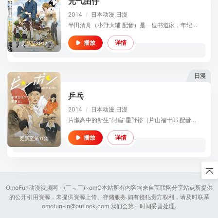
元气囝仔
2014
/
日本
动漫,日漫
半田清舟（小野大辅 配音）是一位书道家，年纪轻轻就已经获得了业界的认可和好评，一次意外中，他出手狠揍了一位开口批评他的老者， ...
详情
播放
更新至SP12
日漫
乒乓
2014
/
日本
动漫,日漫
片濑高中的新生“阿扁”星野裕（片山福十郎 配音）和“笑爷”月本诚（内山昂辉 配音）是同出自一个乒乓球道场的朋友。 ...
详情
播放
更新至第11集
OmoFun动漫视频网 - (￣﹃￣)~omO本站所有内容均来自互联网分享站点所提供
的公开引用资源，未提供资源上传、存储服务.如有侵犯贵方权利，请及时联系
omofun-in@outlook.com
我们会第一时间妥善处理.