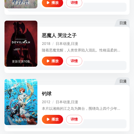
详情
播放
更新至第11集
日漫
恶魔人 哭泣之子
2018
/
日本
动漫,日漫
随着恶魔觉醒，人类世界陷入混乱。性格温柔的男孩与恶魔合体，在神秘好友飞鸟了的指引下，卷入一场残酷、堕落的对抗邪恶之战。
详情
播放
更新至第10集
日漫
钓球
2012
/
日本
动漫,日漫
本片以湘南的江之岛为舞台，围绕岛上四个少年真田雪、春、宇佐美夏树、阿基拉·安格鲁卡鲁·山田展开。高中生真田雪（逢坂良太 配音）是个转校生， ...
详情
播放
更新至第12集