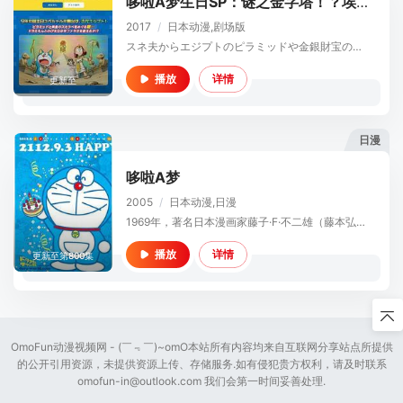
哆啦A梦生日SP：谜之金字塔！？埃及大冒险
2017
/
日本
动漫,剧场版
スネ夫からエジプトのピラミッドや金銀財宝の話を聞いたのび太は、まだ見つかっていない宝物を探しに、ドラえもんと一緒にエジプトへ！ ...
详情
播放
更新至
日漫
哆啦A梦
2005
/
日本
动漫,日漫
1969年，著名日本漫画家藤子·F·不二雄（藤本弘）创作出圆脑袋、蓝身体、拥有神奇道具的百宝袋的哆啦A梦，在此之后，这个可爱的角色迅速窜红， ...
详情
播放
更新至第800集
OmoFun动漫视频网 - (￣﹃￣)~omO本站所有内容均来自互联网分享站点所提供
的公开引用资源，未提供资源上传、存储服务.如有侵犯贵方权利，请及时联系
omofun-in@outlook.com
我们会第一时间妥善处理.