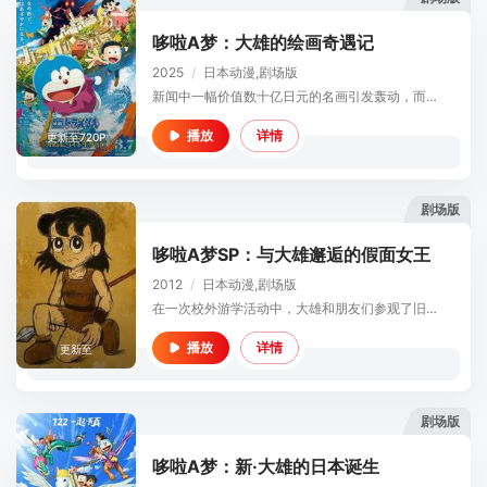
哆啦A梦：大雄的绘画奇遇记
2025
/
日本
动漫,剧场版
新闻中一幅价值数十亿日元的名画引发轰动，而画作残片竟意外坠入到大雄手中！哆啦A梦一行人进入画中的世界并邂逅了神秘少女可蕾雅。 ...
详情
播放
更新至720P
剧场版
哆啦A梦SP：与大雄邂逅的假面女王
2012
/
日本
动漫,剧场版
在一次校外游学活动中，大雄和朋友们参观了旧石器时代的博物馆，其中一串美丽的项链引起静香和出木杉的注意和讨论。 ...
详情
播放
更新至
剧场版
哆啦A梦：新·大雄的日本诞生