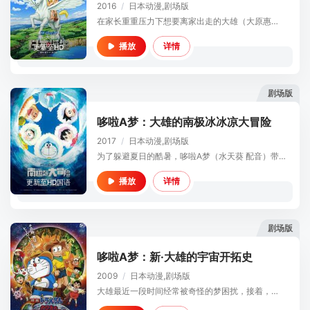
2016
/
日本
动漫,剧场版
在家长重重压力下想要离家出走的大雄（大原惠美 配音）、胖虎（木村昴 配音）、小夫（关智一 配音）和静香（嘉数由美 配音）， ...
详情
播放
更新至HD
剧场版
哆啦A梦：大雄的南极冰冰凉大冒险
2017
/
日本
动漫,剧场版
为了躲避夏日的酷暑，哆啦A梦（水天葵 配音）带着大雄（大原惠美 配音）、静香（嘉薮由美 配音）、胖虎（木村昴 配音）和小夫（关智一 配音）来到了漂浮在南太平洋中的一座冰山上。 ...
详情
播放
更新至HD国语
剧场版
哆啦A梦：新·大雄的宇宙开拓史
2009
/
日本
动漫,剧场版
大雄最近一段时间经常被奇怪的梦困扰，接着，他房间中央的榻榻米下面还不断出现响动。某天，榻榻米被撞开，里面跑出一个像兔子一样的生物。 ...