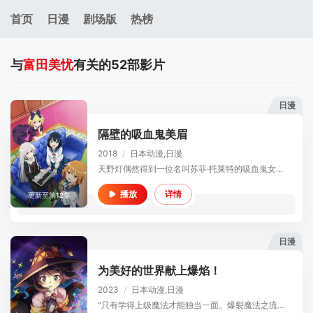
首页
日漫
剧场版
热榜
与
富田美忧
有关的
52
部影片
日漫
隔壁的吸血鬼美眉
2018
/
日本
动漫,日漫
天野灯偶然得到一位名叫苏菲·托莱特的吸血鬼女孩的帮助， 并对她一见钟情。 灯不请自来地来到她家，半强迫地开始了同居。 ...
详情
播放
更新至第12集
日漫
为美好的世界献上爆焰！
2023
/
日本
动漫,日漫
“只有学得上级魔法才能独当一面。爆裂魔法之流不过是搞笑魔法罢了”与红魔族之里的这一教训背道而驰，惠惠为了学得爆裂魔法而努力向学， ...