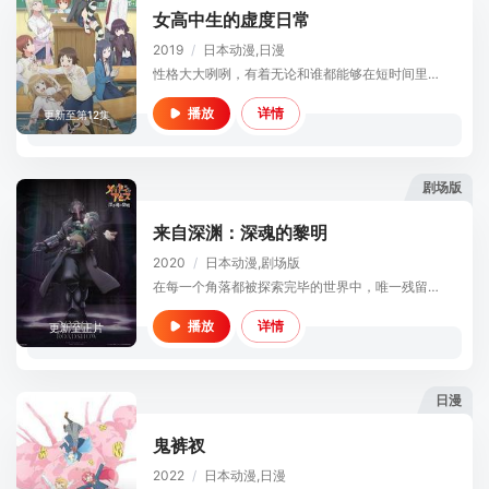
女高中生的虚度日常
2019
/
日本
动漫,日漫
性格大大咧咧，有着无论和谁都能够在短时间里熟络起来的特异功能的笨蛋少女田中望（赤崎千夏 配音）、表面上是傲娇可爱少女， ...
详情
播放
更新至第12集
剧场版
来自深渊：深魂的黎明
2020
/
日本
动漫,剧场版
在每一个角落都被探索完毕的世界中，唯一残留的秘境——大洞穴“阿比斯”。 不知道延续到何方，深不见底的巨大纵向洞穴， ...
详情
播放
更新至正片
日漫
鬼裤衩
2022
/
日本
动漫,日漫