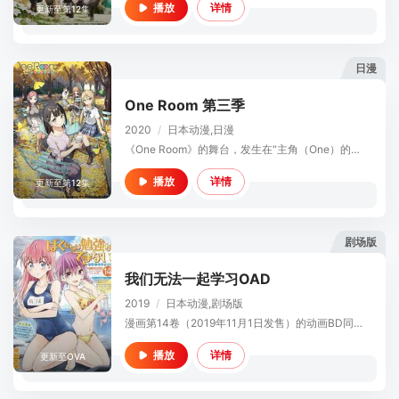
详情
播放
更新至第12集
日漫
One Room 第三季
2020
/
日本
动漫,日漫
《One Room》的舞台，发生在“主角（One）的居室（Room）”当中。以第一视角和性格各异的女孩子们相处的故事！
详情
播放
更新至第12集
剧场版
我们无法一起学习OAD
2019
/
日本
动漫,剧场版
漫画第14卷（2019年11月1日发售）的动画BD同捆版收录时长25分的OAD。
详情
播放
更新至OVA