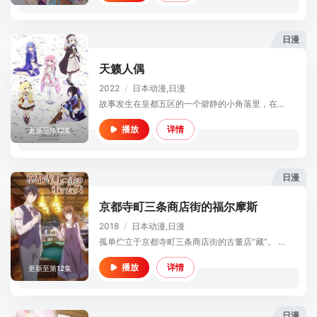
日漫
天籁人偶
2022
/
日本
动漫,日漫
故事发生在皇都五区的一个僻静的小角落里，在那里，坐落着一家咖啡店，在咖啡店里工作的，是一群集结了技术精华的自律式机械人偶少女们， ...
详情
播放
更新至第12集
日漫
京都寺町三条商店街的福尔摩斯
2018
/
日本
动漫,日漫
孤单伫立于京都寺町三条商店街的古董店“藏”。 女高中生真城葵偶然地与“藏”店主的儿子家头清贵相识，并开始在“藏”打工。 ...
详情
播放
更新至第12集
日漫