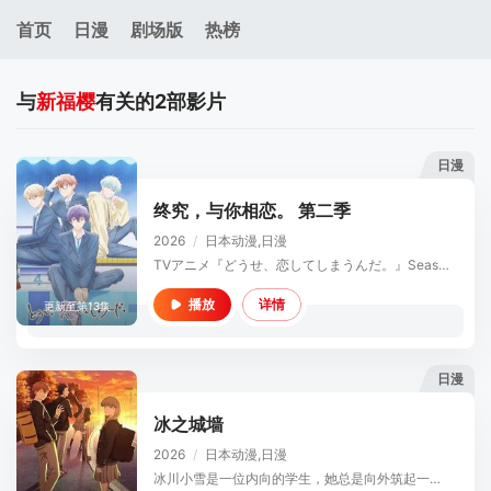
首页
日漫
剧场版
热榜
与
新福樱
有关的
2
部影片
日漫
终究，与你相恋。 第二季
2026
/
日本
动漫,日漫
TVアニメ『どうせ、恋してしまうんだ。』Season2の制作決定！
详情
播放
更新至第13集
日漫
冰之城墙
2026
/
日本
动漫,日漫
冰川小雪是一位内向的学生，她总是向外筑起一道高高的心墙，只跟儿时好友安昙美姫互动。有一天，名叫雨宫凑的男孩，没来由地开始试图打进小雪的心房，扰乱了她平静的生活。 ...