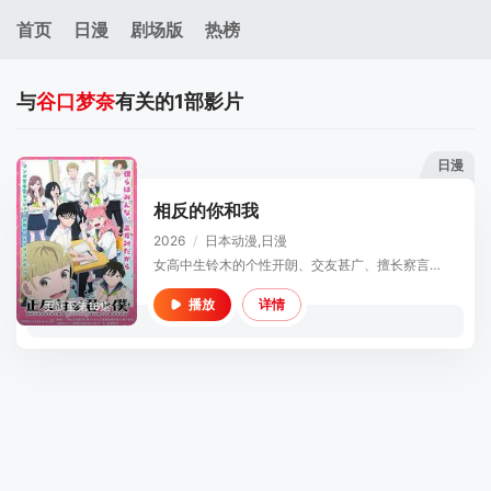
首页
日漫
剧场版
热榜
与
谷口梦奈
有关的
1
部影片
日漫
相反的你和我
2026
/
日本
动漫,日漫
女高中生铃木的个性开朗、交友甚广、擅长察言观色，是班上的中心人物之一，她喜欢的对象是坐在自己隔壁的男同学谷， ...
详情
播放
更新至第16集