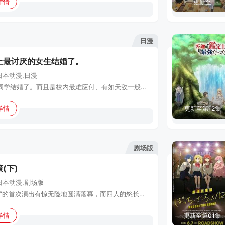
详情
更新至
日漫
上最讨厌的女生结婚了。
日本
动漫,日漫
我和班上同学结婚了。而且是校内最难应付、有如天敌一般的女生。 高中生北条才人和班上同学结婚了，对方是在校内最处不来、宛如天敌的女生‧樱森朱音── ...
详情
更新至第12集
剧场版
(下)
日本
动漫,剧场版
“纽带乐队”的首次演出有惊无险地圆满落幕，而四人的悠长暑假也还在继续。后藤独为了与乐队成员们一起度过假期特意空出了时间， ...
详情
更新至第01集