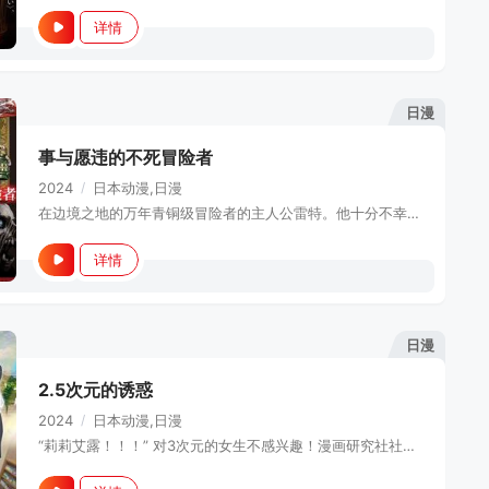
详情
日漫
事与愿违的不死冒险者
2024
/
日本
动漫,日漫
在边境之地的万年青铜级冒险者的主人公雷特。他十分不幸地遭遇到迷宫深处的强大魔物，败北了。当他回过神来，已然变成骷髅人《skeleton》。 ...
详情
日漫
2.5次元的诱惑
2024
/
日本
动漫,日漫
“莉莉艾露！！！” 对3次元的女生不感兴趣！漫画研究社社长奥村正宗今天也一个人在活动室里，喊着屏幕那头他深爱的二次元角色莉莉艾露的名字。 ...