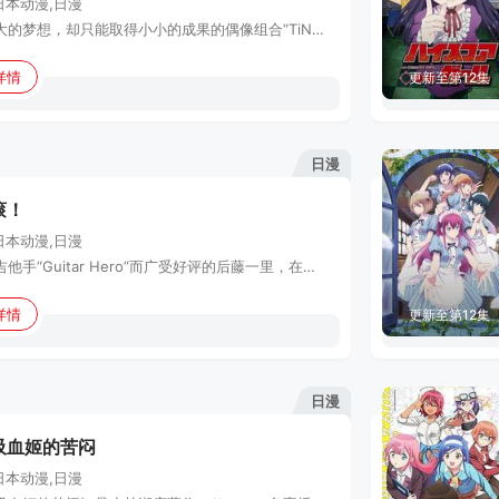
日本
动漫,日漫
怀抱着大大的梦想，却只能取得小小的成果的偶像组合“TiNgS”中的玉城杏夏、青天国春、圣舞理王。 为她们准备的援助之手，应该是所谓最强的经纪人…… “我，不做经纪人。” ...
详情
更新至第12集
日漫
滚！
日本
动漫,日漫
作为网络吉他手“Guitar Hero”而广受好评的后藤一里，在现实中却是个什么都不会的沟通障碍者。 一里有着组建乐队的梦想， ...
详情
更新至第12集
日漫
吸血姬的苦闷
日本
动漫,日漫