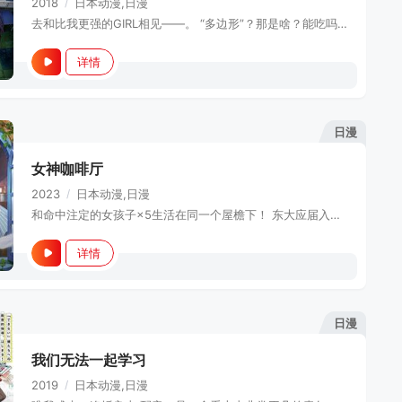
2018
/
日本
动漫,日漫
去和比我更强的GIRL相见——。 “多边形”？那是啥？能吃吗？就在这种曾是2D全盛期的古早格斗游戏热潮到来的1991年。 ...
详情
日漫
女神咖啡厅
2023
/
日本
动漫,日漫
和命中注定的女孩子×5生活在同一个屋檐下！ 东大应届入学的秀才粕壁隼，收到祖母的讣告后回到了阔别三年的老家——海边的一间老旧咖啡厅“Familia”。 ...
详情
日漫
我们无法一起学习
2019
/
日本
动漫,日漫