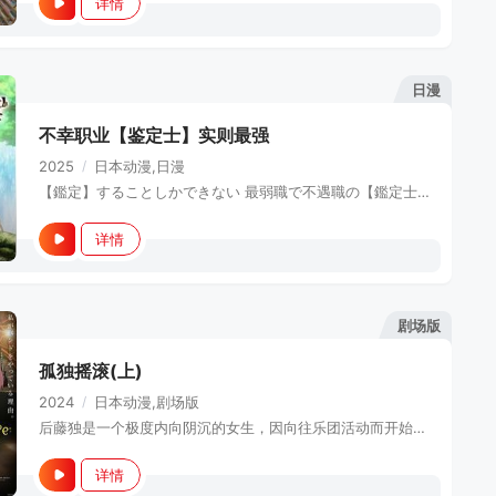
详情
日漫
不幸职业【鉴定士】实则最强
2025
/
日本
动漫,日漫
【鑑定】することしかできない 最弱職で不遇職の【鑑定士】アイン。 仲間からは『ゴミ拾い』呼ばわりされ、ひどい扱いを受け、 そんな自 ...
详情
剧场版
孤独摇滚(上)
2024
/
日本
动漫,剧场版
后藤独是一个极度内向阴沉的女生，因向往乐团活动而开始练习吉他。某天，后藤独在路上被鼓手伊地知虹夏邀请去自己组织的女高中生乐队补缺， ...
详情