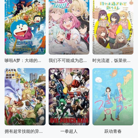
哆啦A梦：大雄的绘画奇遇记
我们不可能成为恋人！绝对不行。(※似乎可行!?)
时光流逝，饭菜依旧美味
拥有超常技能的异世界流浪美食家 第二季
一拳超人
跃动青春