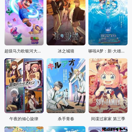
超级马力欧银河大电影
冰之城墙
哆啦A梦：新·大雄的海底鬼岩城
午夜的倾心旋律
杀手青春
间谍过家家 第三季