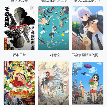
魔卡少女樱
间谍过家家 第二季
败犬女主太多了！
坂本日常
一杆青空
不会拿捏距离的阿波连同学 第二季