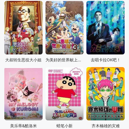
大叔转生恶役大小姐
为美好的世界献上祝福！ 第三季 OVA
去唱卡拉OK吧！
美乐蒂&酷洛米
蜡笔小新
齐木楠雄的灾难