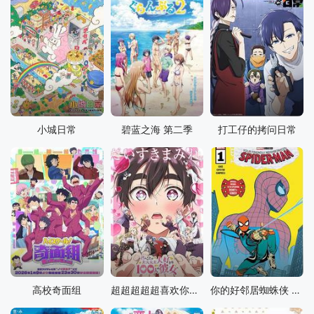
小城日常
碧蓝之海 第二季
打工仔的拷问日常
高校奇面组
超超超超超喜欢你的100个女朋友 第二季
你的好邻居蜘蛛侠 第一季