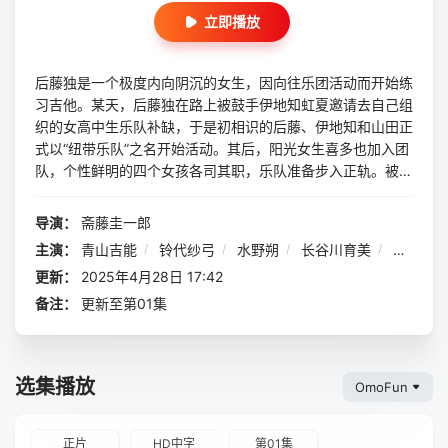
立即播放
后藤独是一个极度内向阴沉的女生，因向往乐团活动而开始练
习吉他。某天，后藤独在路上被鼓手伊地知虹夏邀请去自己组
织的女高中生乐队补缺，于是初相识的后藤、伊地知和山田正
式以“纽带乐队”之名开始活动。其后，阳光女生喜多也加入团
队，个性鲜明的四个女孩各司其职，乐队准备步入正轨。被大
家推举为乐队的原创作品作词的后藤独，渐渐发现难以调和词
作中的“乐队风格”与个人风格，为此苦恼不已。经过一番自我
导演：
斋藤圭一郎
探索与朋友的鼓励，原创曲目终于创作完成，后藤独也在意外
主演：
青山吉能
/
铃代纱弓
/
水野朔
/
长谷川育美
/
内田真
结识的广井菊里的帮助下再度实现突破，初出茅庐的“纽带乐
更新：
2025年4月28日 17:42
队”终于迎来了第一次登台表演的机会。没想到演出当日受到
台风的影响，直到开场前也只有零散的几位观众到场。在这样
备注：
更新至第01集
沉重的氛围下，纽带乐队开始了他们第一场演出。
选集播放
OmoFun
正片
HD中字
第01集