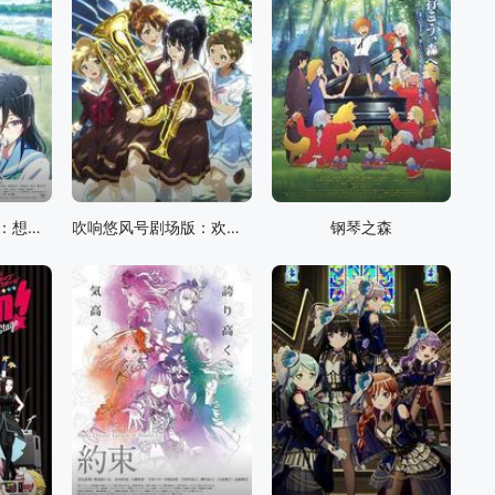
吹响悠风号剧场版：想要传达的旋律
吹响悠风号剧场版：欢迎来到北宇治高中吹奏乐部
钢琴之森