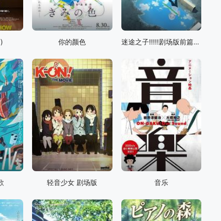
)
你的颜色
迷途之子!!!!!剧场版前篇：春暖向阳，迷星之猫
歌
轻音少女 剧场版
音乐