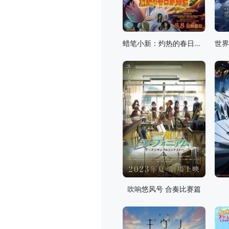
蜡笔小新：灼热的春日部舞者们
吹响悠风号 合奏比赛篇