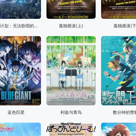
世界计划：无法歌唱的初音未来
孤独摇滚(上)
孤独摇滚(下
蓝色巨星
利兹与青鸟
数分钟的赞