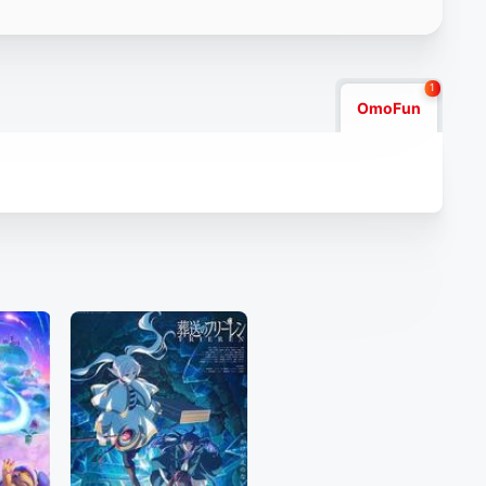
1
OmoFun