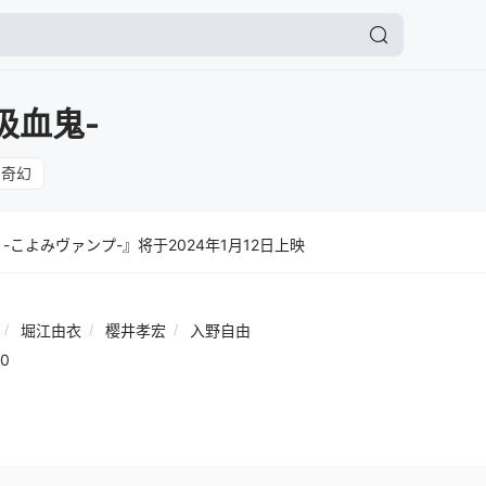
吸血鬼-
奇幻
-こよみヴァンプ-』将于2024年1月12日上映
/
堀江由衣
/
樱井孝宏
/
入野自由
0