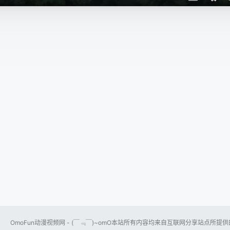
OmoFun动漫视频网 - (￣﹃￣)~omO本站所有内容均来自互联网分享站点