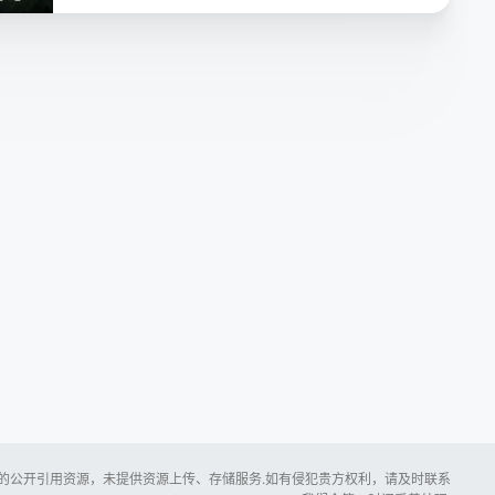
第16集
第17集
第18集
第19集
第20集
第21集
第22集
第23集
第24集
第25集
所提供的公开引用资源，未提供资源上传、存储服务.如有侵犯贵方权利，请及时联系