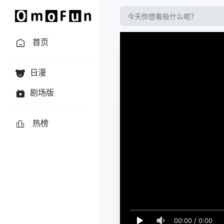
首页
日漫
剧场版
热榜
00:00
/
0:00