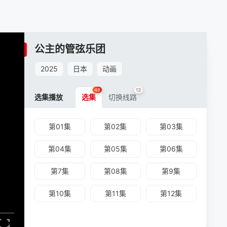
公主的管弦乐团
2025
日本
动画
48
13
选集播放
选集
切换线路
第01集
第02集
第03集
第04集
第05集
第06集
第7集
第08集
第9集
第10集
第11集
第12集
第13集
第14集
第15集