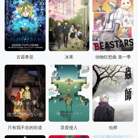
古诺希亚
冰果
动物狂想曲 第一季
只有我不在的街道
异度侵入
虫师