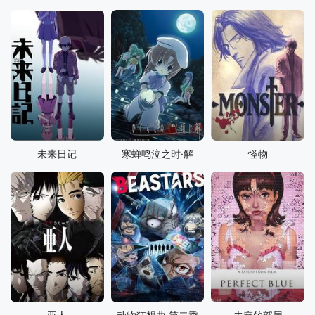
未来日记
寒蝉鸣泣之时·解
怪物