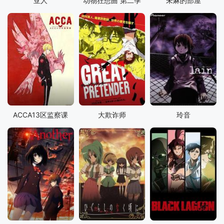
亚人
动物狂想曲 第二季
未麻的部屋
ACCA13区监察课
大欺诈师
玲音