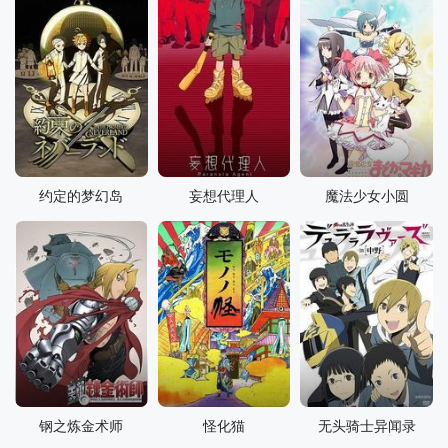
约定的梦幻岛
妄想代理人
魔法少女小圆
钢之炼金术师
怪化猫
无头骑士异闻录