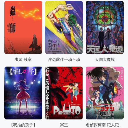
虫师 续章
岸边露伴一动不动
天国大魔境
【我推的孩子】
冥王
名侦探柯南 犯人犯泽先生