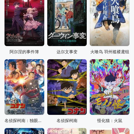
阿尔涅的事件簿
达尔文事变
火喰鸟 羽州褴褛鸢组
名侦探柯南：独眼的残像
名侦探柯南
怪化猫：火鼠