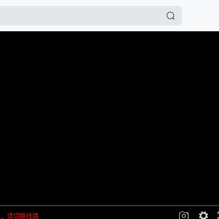
败，请切换线路