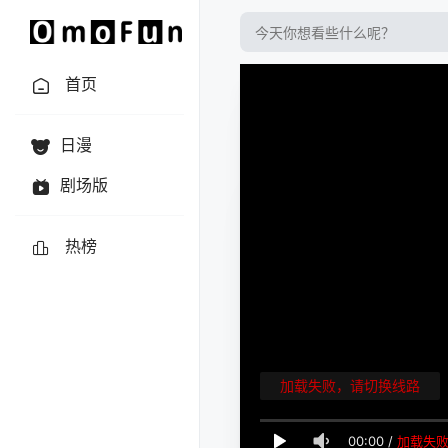
首页
日漫
剧场版
热榜
加载失败，请切换线路
00:00
/
加载失