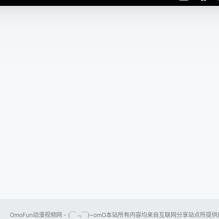
OmoFun动漫视频网 - (￣﹃￣)~omO本站所有内容均来自互联网分享站点