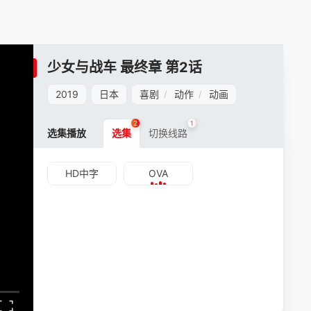
少女与战车 最终章 第2话
2019
日本
喜剧
动作
动画
/
/
2
1
选集播放
选集
切换线路
HD中字
OVA