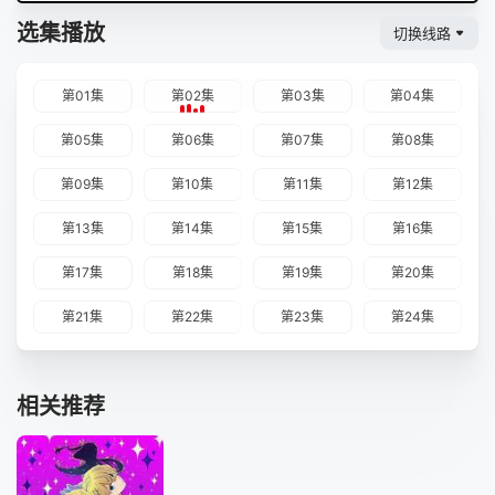
选集播放
切换线路
第01集
第02集
第03集
第04集
第05集
第06集
第07集
第08集
第09集
第10集
第11集
第12集
第13集
第14集
第15集
第16集
第17集
第18集
第19集
第20集
第21集
第22集
第23集
第24集
相关推荐