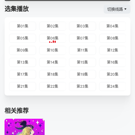
选集播放
切换线路
第01集
第02集
第03集
第04集
第05集
第06集
第07集
第08集
第09集
第10集
第11集
第12集
第13集
第14集
第15集
第16集
第17集
第18集
第19集
第20集
第21集
第22集
第23集
第24集
相关推荐