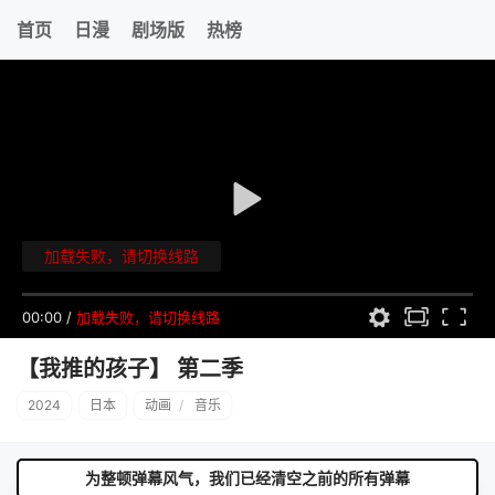
首页
日漫
剧场版
热榜
加载失败，请切换线路
00:00
/
加载失败，请切换线路
【我推的孩子】 第二季
2024
日本
动画
/
音乐
为整顿弹幕风气，我们已经清空之前的所有弹幕