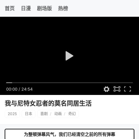
首页
日漫
剧场版
热榜
00:00
/
24:54
我与尼特女忍者的莫名同居生活
2025
日本
喜剧
/
动画
/
奇幻
为整顿弹幕风气，我们已经清空之前的所有弹幕