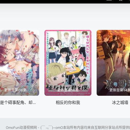
更新至第08集
更新至第16集
更新至第14
明明是个碍事配角、却被王子给宠爱了
相反的你和我
冰之城墙
OmoFun动漫视频网 - (￣﹃￣)~omO本站所有内容均来自互联网分享站点