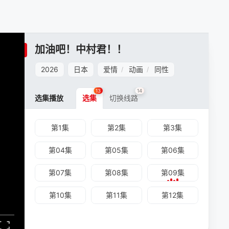
加油吧！中村君！！
2026
日本
爱情
动画
同性
/
/
13
14
选集播放
选集
切换线路
第1集
第2集
第3集
第04集
第05集
第06集
第07集
第08集
第09集
第10集
第11集
第12集
第13集