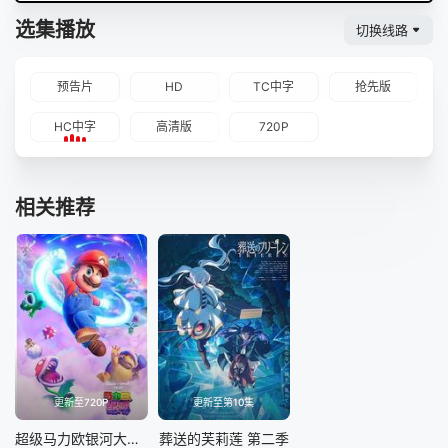
选集播放
切换线路
预告片
HD
TC中字
抢先版
HC中字
高清版
720P
相关推荐
更新至720P
更新至第10集
超级马力欧银河大电影
葬送的芙莉莲 第二季