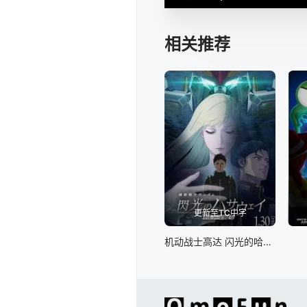
相关推荐
更新至TC中字
机动战士高达 闪光的哈萨维 喀耳刻的魔女