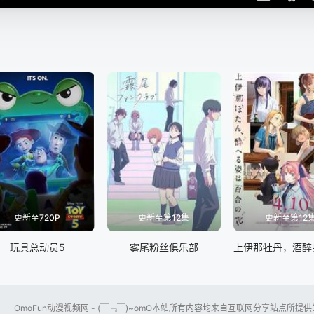
更新至720P
更新至第12集
更新至第12
玩具总动员5
雾尾粉丝俱乐部
OmoFun动漫视频网 - (￣﹃￣)~omO本站所有内容均来自互联网分享站点