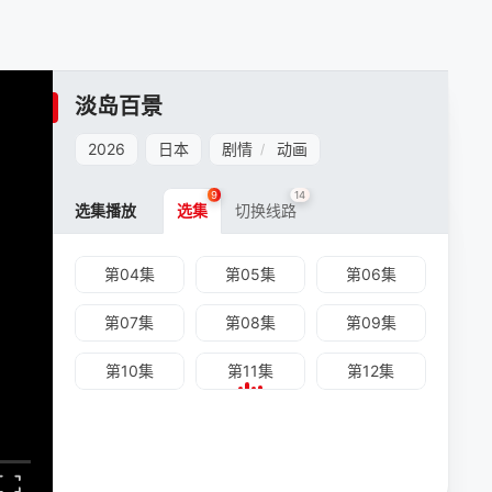
淡岛百景
2026
日本
剧情
动画
/
9
14
选集播放
选集
切换线路
第04集
第05集
第06集
第07集
第08集
第09集
第10集
第11集
第12集