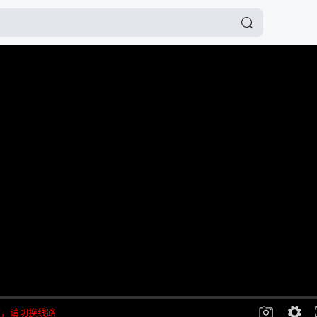
败，请切换线路