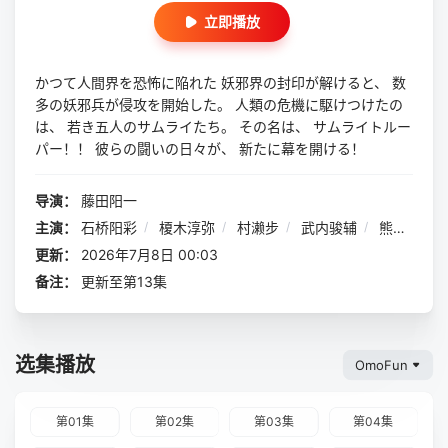
立即播放
かつて人間界を恐怖に陥れた 妖邪界の封印が解けると、 数
多の妖邪兵が侵攻を開始した。 人類の危機に駆けつけたの
は、 若き五人のサムライたち。 その名は、 サムライトルー
パー！！ 彼らの闘いの日々が、 新たに幕を開ける！
导演：
藤田阳一
主演：
石桥阳彩
/
榎木淳弥
/
村濑步
/
武内骏辅
/
熊谷健太郎
更新：
2026年7月8日 00:03
备注：
更新至第13集
选集播放
OmoFun
第01集
第02集
第03集
第04集