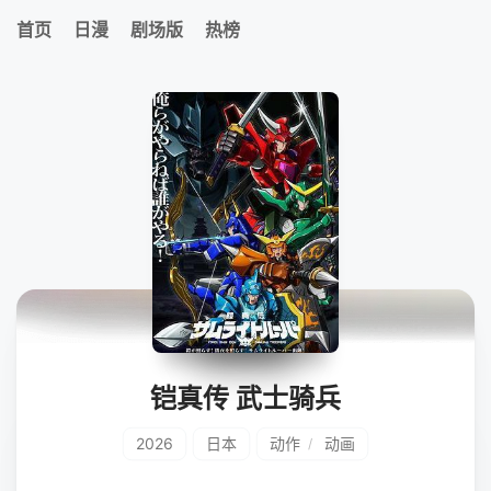
首页
日漫
剧场版
热榜
铠真传 武士骑兵
2026
日本
动作
动画
/