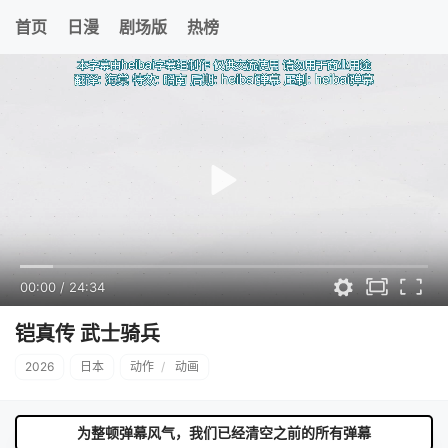
首页
日漫
剧场版
热榜
00:00
/
24:34
铠真传 武士骑兵
2026
日本
动作
/
动画
为整顿弹幕风气，我们已经清空之前的所有弹幕