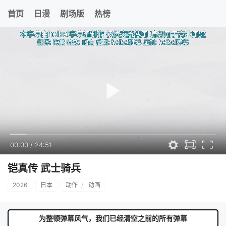
首页
日漫
剧场版
热榜
00:00
/
24:51
铠真传 武士骑兵
2026
日本
动作
/
动画
为整顿弹幕风气，我们已经清空之前的所有弹幕