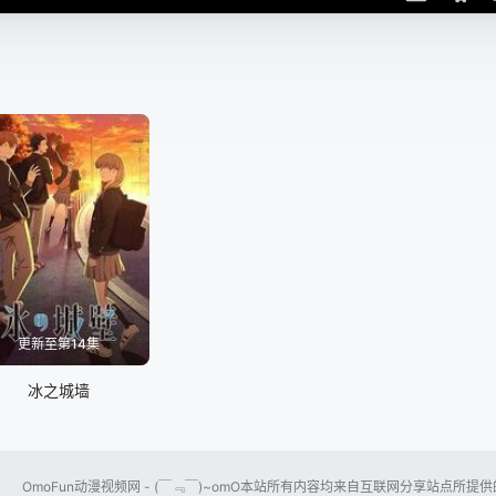
更新至第14集
冰之城墙
OmoFun动漫视频网 - (￣﹃￣)~omO本站所有内容均来自互联网分享站点