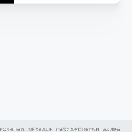
第16集
第17集
第18集
第19集
第20集
第21集
第22集
第23集
第24集
所提供的公开引用资源，未提供资源上传、存储服务.如有侵犯贵方权利，请及时联系