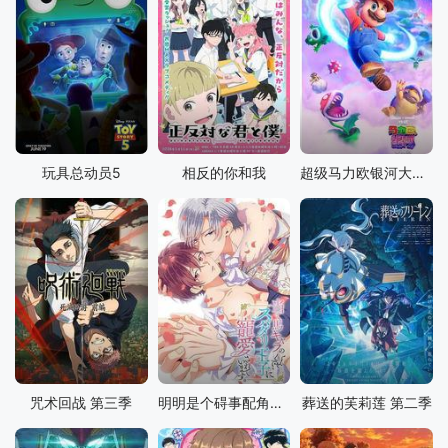
玩具总动员5
相反的你和我
超级马力欧银河大电影
咒术回战 第三季
明明是个碍事配角、却被王子给宠爱了
葬送的芙莉莲 第二季