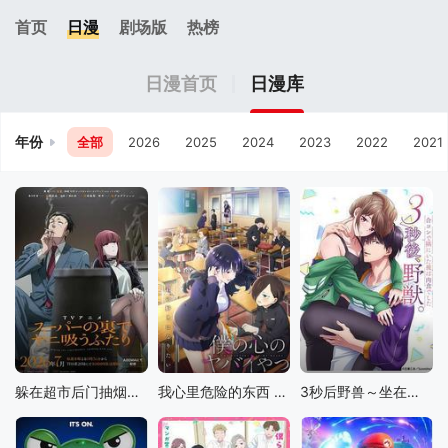
首页
日漫
剧场版
热榜
日漫首页
日漫库
年份
全部
2026
2025
2024
2023
2022
2021
躲在超市后门抽烟的两人
我心里危险的东西 第二季
3秒后野兽～坐在联谊会角落的他是个肉食系～