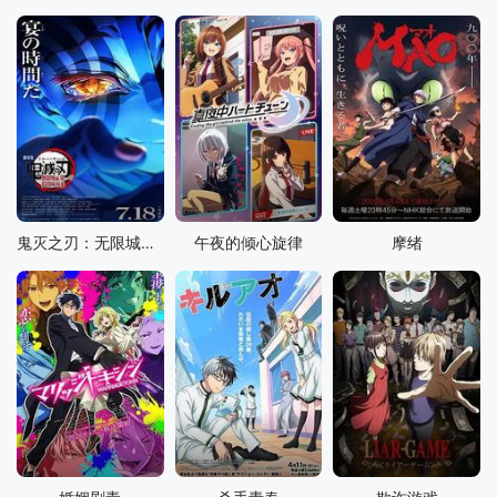
鬼灭之刃：无限城篇 第一章 猗窝座再袭
午夜的倾心旋律
摩绪