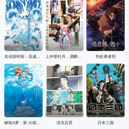
名侦探柯南：高速公路的堕天使
上伊那牡丹，酒醉身姿似百合花般
判处勇者刑
哆啦A梦：新·大雄的海底鬼岩城
淡岛百景
日本三国