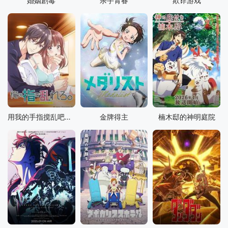
婚姻剧毒
杀手青春
欺诈游戏
用我的手指搅乱吧~打烊后仅剩二人的沙龙~
金牌得主
楠木邸的神明庭院