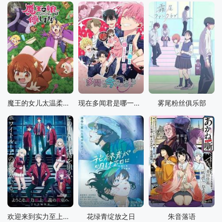
魔王的女儿太温柔了！！
现在多闻君是哪一面！？
雾尾粉丝俱乐部
欢迎来到实力至上主义教室 第四季
花绿青绽放之日
朱音落语