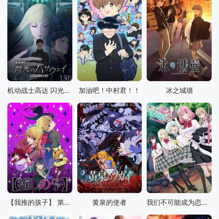
机动战士高达 闪光的哈萨维 喀耳刻的魔女
加油吧！中村君！！
冰之城墙
【我推的孩子】 第三季
黄泉的使者
我们不可能成为恋人！绝对不行。(※似乎可行!?) ～NEXT SHINE！～