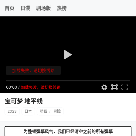
首页
日漫
剧场版
热榜
加载失败，请切换线路
00:00
/
加载失败，请切换线路
宝可梦 地平线
2023
日本
动画
/
冒险
为整顿弹幕风气，我们已经清空之前的所有弹幕