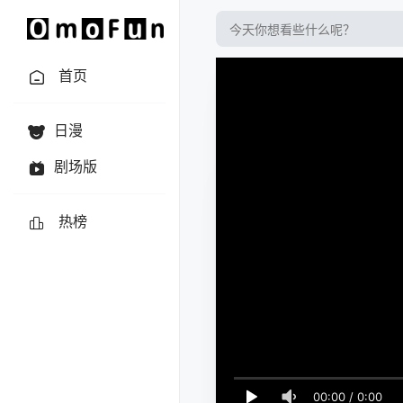
首页
日漫
剧场版
热榜
00:00
/
0:00