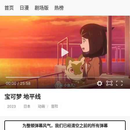
首页
日漫
剧场版
热榜
00:00
/
25:58
宝可梦 地平线
2023
日本
动画
/
冒险
为整顿弹幕风气，我们已经清空之前的所有弹幕