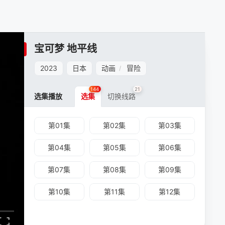
宝可梦 地平线
2023
日本
动画
冒险
/
144
21
选集播放
选集
切换线路
第01集
第02集
第03集
第04集
第05集
第06集
第07集
第08集
第09集
第10集
第11集
第12集
第13集
第14集
第15集