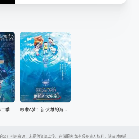
第16集
第17集
第18集
第19集
第20集
第21集
第22集
第23集
第24集
第25集
第26集
第27集
第28集
第29集
第30集
第31集
第32集
第33集
第34集
第35集
第36集
集
更新至TC中字
第37集
第38集
第39集
第二季
哆啦A梦：新·大雄的海底鬼岩城
第40集
第41集
第42集
第43集
第44集
第45集
所提供的公开引用资源，未提供资源上传、存储服务.如有侵犯贵方权利，请及时联系