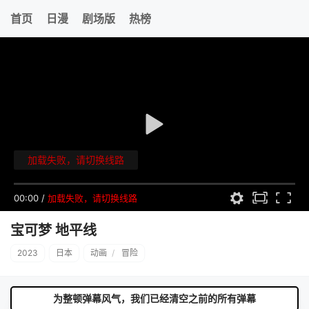
首页
日漫
剧场版
热榜
加载失败，请切换线路
00:00
/
加载失败，请切换线路
宝可梦 地平线
2023
日本
动画
/
冒险
为整顿弹幕风气，我们已经清空之前的所有弹幕