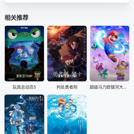
第41集
第42集
第43集
第44集
相关推荐
第45集
第46集
第47集
第48集
第49集
第50集
第51集
第52集
第53集
第54集
第55集
第56集
第57集
第58集
第59集
第60集
第61集
第62集
第63集
第64集
更新至720P
更新至第12集
更新至720P
第65集
第66集
第67集
第68集
玩具总动员5
判处勇者刑
超级马力欧银河大电影
第69集
第70集
第71集
第72集
第73集
第74集
第75集
第76集
第77集
第78集
第79集
第80集
第81集
第82集
第83集
第84集