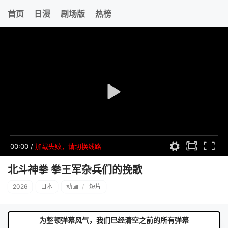
首页
日漫
剧场版
热榜
00:00
/
加载失败，请切换线路
北斗神拳 拳王军杂兵们的挽歌
2026
日本
动画
/
短片
为整顿弹幕风气，我们已经清空之前的所有弹幕