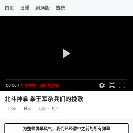
首页
日漫
剧场版
热榜
00:00
/
加载失败，请切换线路
北斗神拳 拳王军杂兵们的挽歌
2026
日本
动画
/
短片
为整顿弹幕风气，我们已经清空之前的所有弹幕