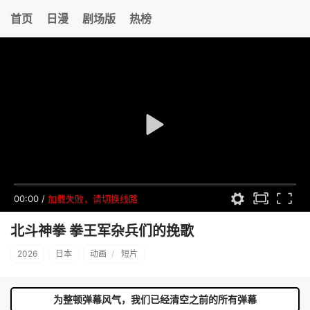
首页
日漫
剧场版
热榜
00:00
/
加载失败，请切换线路
北斗神拳 拳王军杂兵们的挽歌
2026
日本
动画
/
短片
为整顿弹幕风气，我们已经清空之前的所有弹幕